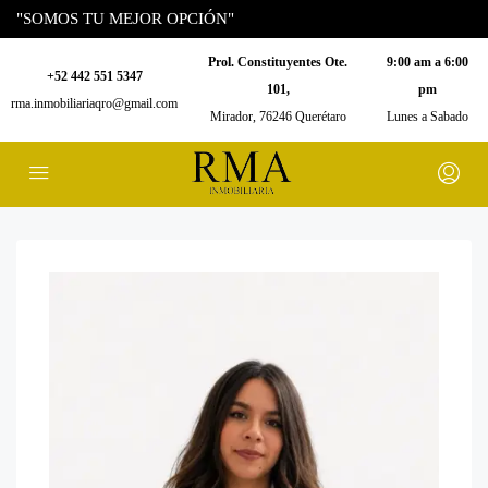
"SOMOS TU MEJOR OPCIÓN"
Prol. Constituyentes Ote.
9:00 am a 6:00
+52 442 551 5347
101,
pm
rma.inmobiliariaqro@gmail.com
Mirador, 76246 Querétaro
Lunes a Sabado