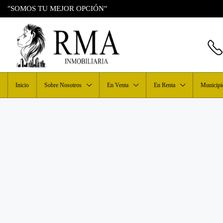
"SOMOS TU MEJOR OPCIÓN"
Inicio
Sobre Nosotros
En Venta
En Renta
Municipi