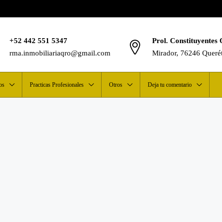
+52 442 551 5347
Prol. Constituyentes 
rma.inmobiliariaqro@gmail.com
Mirador, 76246 Queré
os
Practicas Profesionales
Otros
Deja tu comentario