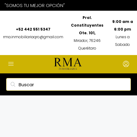
"SOMOS TU MEJOR OPCIÓN"
Prol.
9:00 am a
Constituyentes
+52 442 551 5347
6:00 pm
Ote. 101,
rma.inmobiliariaqro@gmail.com
Lunes a
Mirador, 76246
Sabado
Querétaro