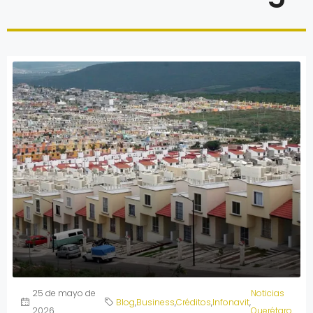
25 de mayo de
Noticias
Blog
,
Business
,
Créditos
,
Infonavit
,
2026
Querétaro