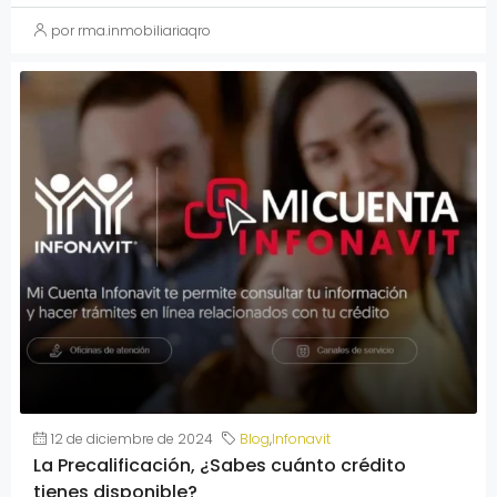
por rma.inmobiliariaqro
12 de diciembre de 2024
Blog
,
Infonavit
La Precalificación, ¿Sabes cuánto crédito
tienes disponible?