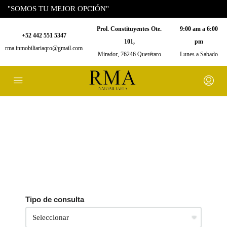
"SOMOS TU MEJOR OPCIÓN"
Prol. Constituyentes Ote.
9:00 am a 6:00
+52 442 551 5347
101,
pm
rma.inmobiliariaqro@gmail.com
Mirador, 76246 Querétaro
Lunes a Sabado
Tipo de consulta