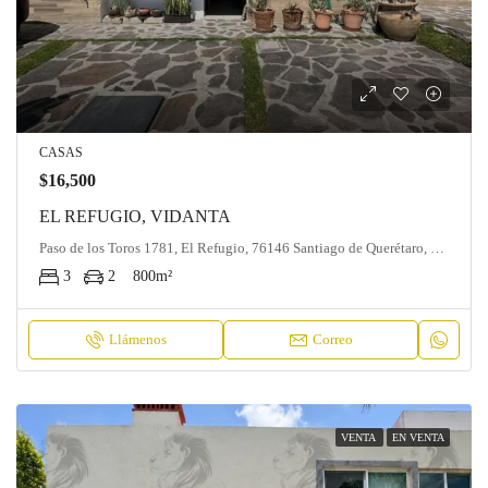
CASAS
$16,500
EL REFUGIO, VIDANTA
Paso de los Toros 1781, El Refugio, 76146 Santiago de Querétaro, Qro
3
2
800
m²
Llámenos
Correo
VENTA
EN VENTA