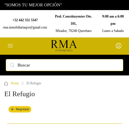
"SOMOS TU MEJOR OPCIÓN"
Prol. Constituyentes Ote.
9:00 am a 6:00
+52 442 551 5347
101,
pm
rma.inmobiliariaqro@gmail.com
Mirador, 76246 Querétaro
Lunes a Sabado
Home
El Refugio
El Refugio