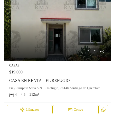
CASAS
$19,000
CASA EN RENTA – EL REFUGIO
Fray Junípero Serra S/N, El Refugio, 76146 Santiago de Querétaro, Qro.
4
4.5
212
m²
Llámenos
Correo