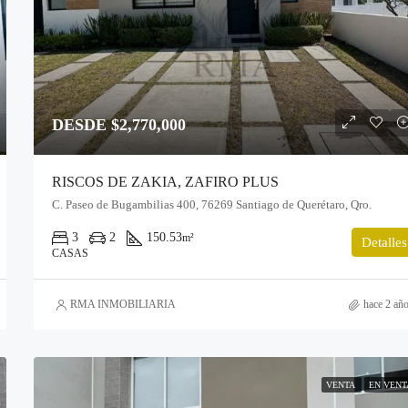
DESDE $2,770,000
RISCOS DE ZAKIA, ZAFIRO PLUS
C. Paseo de Bugambilias 400, 76269 Santiago de Querétaro, Qro.
3
2
150.53
m²
Detalles
CASAS
RMA INMOBILIARIA
hace 2 añ
VENTA
EN VENT