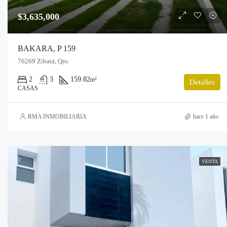
$3,635,000
BAKARA, P 159
76269 Zibatá, Qro.
2
3
159.82
m²
Detalles
CASAS
RMA INMOBILIARIA
hace 1 año
VENTA