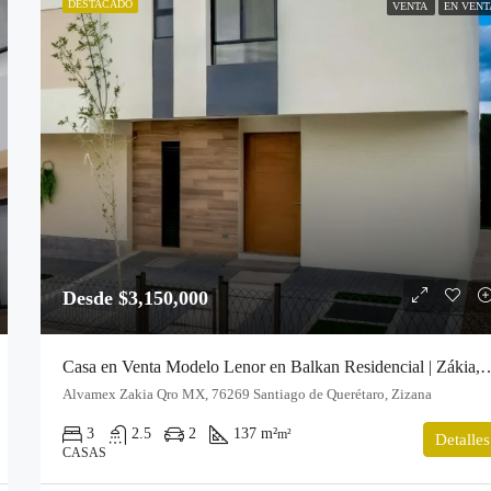
DESTACADO
VENTA
EN VENT
Desde $3,150,000
Casa en Venta Modelo Lenor en Balkan Res
Alvamex Zakia Qro MX, 76269 Santiago de Querétaro, Zizana
3
2.5
2
137 m²
m²
Detalles
CASAS