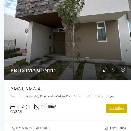
PRÓXIMAMENTE
AMAJ, AMA-4
Avenida Paseo de, Paseos de Zakia Pte. Poniente #900, 76269 Qro.
3
2
135.66
m²
Detalles
CASAS
RMA INMOBILIARIA
hace 2 años