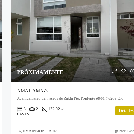
PRÓXIMAMENTE
AMAJ, AMA-3
Avenida Paseo de, Paseos de Zakia Pte. Poniente #900, 76269 Qro.
3
2
122.02
m²
Detalles
CASAS
RMA INMOBILIARIA
hace 2 añ