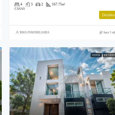
4
3
2
167.75
m²
CASAS
Detalles
RMA INMOBILIARIA
hace 1 a
VENTA
EN VENT