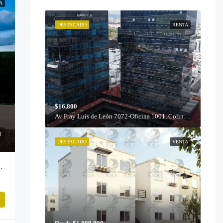
A
DESTACADO
RENTA
$16,800
Av Fray Luis de León 7072-Oficina 1001, Colinas del Cimatario, 76090 Santiago de Querétaro, Qro.
DESTACADO
VENTA
idencial | Zákia, Querétaro