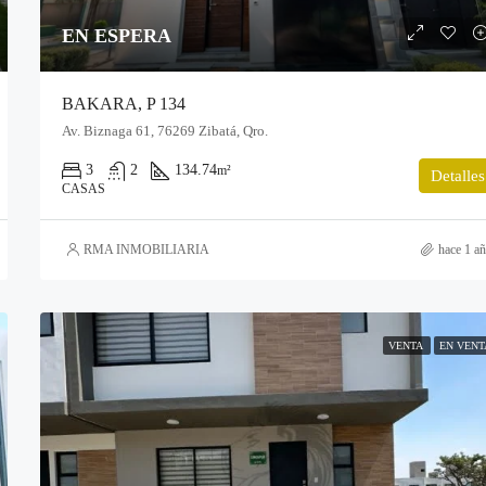
EN ESPERA
BAKARA, P 134
Av. Biznaga 61, 76269 Zibatá, Qro.
3
2
134.74
m²
Detalles
CASAS
RMA INMOBILIARIA
hace 1 a
VENTA
EN VENT