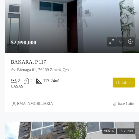
$2,990,000
BAKARA, P 117
Av. Biznaga 61, 76269 Zibatá, Qro.
2
2
117.24
m²
Detalles
CASAS
RMA INMOBILIARIA
hace 1 año
VENTA
EN VENTA