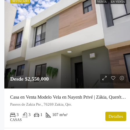
DESTACADO
VENTA
EN VENTA
Desde $2,550,000
Casa en Venta Modelo Vela en Nayenh Privé | Zákia, Querétaro
Paseos de Zakia Pte., 76269 Zakia, Qro.
3
3
1
107 m²
m²
Detalles
CASAS