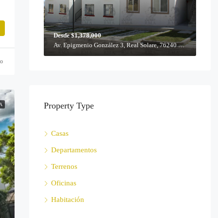
Desde $1,378,000
Av. Epigmenio González 3, Real Solare, 76240 Querétaro, Qro.
ño
Property Type
A
Casas
Departamentos
Terrenos
Oficinas
Habitación