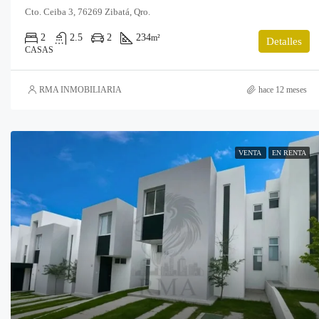
Cto. Ceiba 3, 76269 Zibatá, Qro.
2
2.5
2
234
m²
Detalles
CASAS
RMA INMOBILIARIA
hace 12 meses
VENTA
EN RENTA