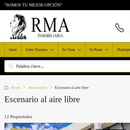
"SOMOS TU MEJOR OPCIÓN"
Inicio
Sobre Nosotros
En Venta
En Renta
Municipi
Home
Amenidades
Escenario al aire libre
Escenario al aire libre
12 Propiedades