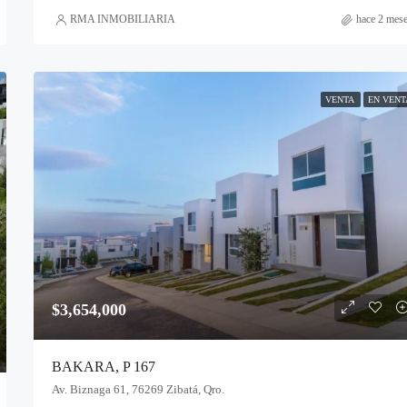
RMA INMOBILIARIA
hace 2 mes
VENTA
EN VENT
$3,654,000
BAKARA, P 167
Av. Biznaga 61, 76269 Zibatá, Qro.