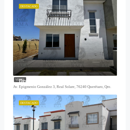
DESTACADO
Desde $1,825,000
VENTA
Av. Epigmenio González 3, Real Solare, 76240 Querétaro, Qro.
DESTACADO