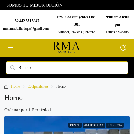
"SOMOS TU MEJOR OPCIÓN"
Prol. Constituyentes Ote.
9:00 am a 6:00
+52 442 551 5347
101,
pm
rma.inmobiliariaqro@gmail.com
Mirador, 76246 Querétaro
Lunes a Sabado
Home
Equipamientos
Horno
Horno
Ordenar por:
1 Propiedad
RENTA
AMUEBLADO
EN RENTA