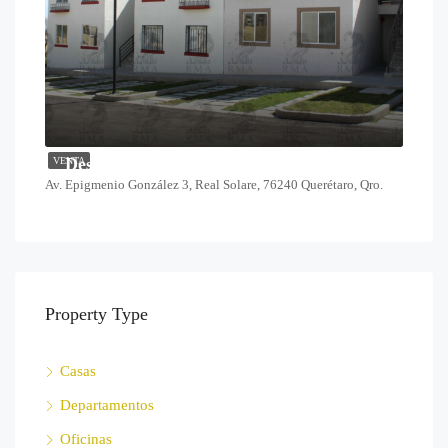
Desde $1,378,000
VENTA
Av. Epigmenio González 3, Real Solare, 76240 Querétaro, Qro.
Property Type
Casas
Departamentos
Oficinas