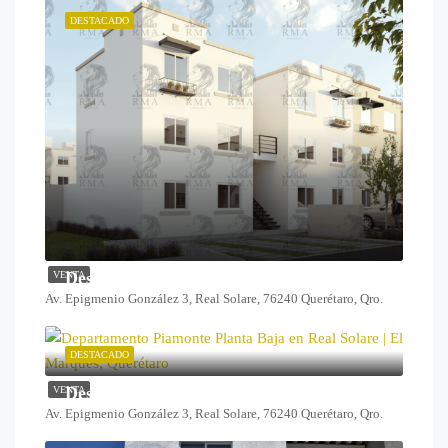
DESTACADO
Desde $1,099,000
VENTA
Av. Epigmenio González 3, Real Solare, 76240 Querétaro, Qro.
DESTACADO
Desde $1,259,000
VENTA
Av. Epigmenio González 3, Real Solare, 76240 Querétaro, Qro.