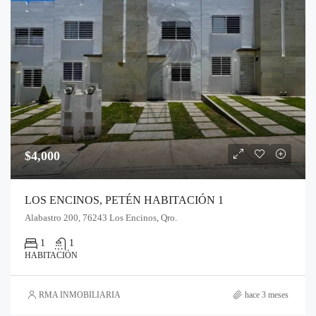
$4,000
LOS ENCINOS, PETÉN HABITACIÓN 1
Alabastro 200, 76243 Los Encinos, Qro.
1
1
HABITACIÓN
RMA INMOBILIARIA
hace 3 meses