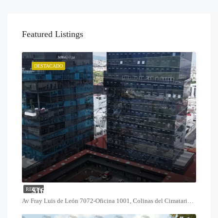
Featured Listings
DESTACADO
$16,800
RENTA
Av Fray Luis de León 7072-Oficina 1001, Colinas del Cimatario, 76090 Santiago de Querétaro, Qro.