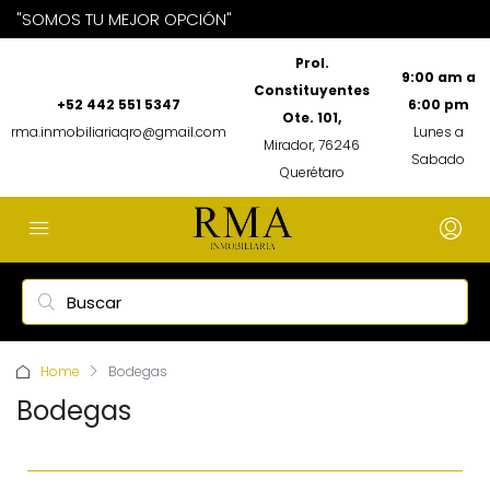
"SOMOS TU MEJOR OPCIÓN"
Prol.
9:00 am a
Constituyentes
+52 442 551 5347
6:00 pm
Ote. 101,
rma.inmobiliariaqro@gmail.com
Lunes a
Mirador, 76246
Sabado
Querétaro
Home
Bodegas
Bodegas