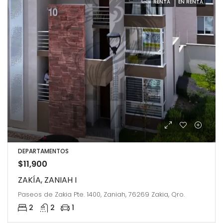
RENTA
EN RENTA
DEPARTAMENTOS
$11,900
ZAKÍA, ZANIAH I
Paseos de Zakia Pte. 1400, Zaniah, 76269 Zakia, Qro.
2
2
1