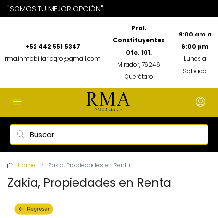
"SOMOS TU MEJOR OPCIÓN"
Prol.
9:00 am a
Constituyentes
+52 442 551 5347
6:00 pm
Ote. 101,
rma.inmobiliariaqro@gmail.com
Lunes a
Mirador, 76246
Sabado
Querétaro
Home
Zakia, Propiedades en Renta
Zakia, Propiedades en Renta