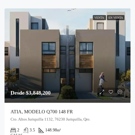
VENTA
EN VENTA
Desde $3,848,200
ATIA, MODELO Q700 148 FR
Cto. Altos Juriquilla 1132, 76230 Juriquilla, Qro.
2
3.5
148.98
m²