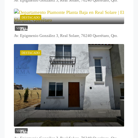
Av. Epigmenio González 3, Real Solare, 76240 Querétaro, Qro.
DESTACADO
Desde $1,259,000
VENTA
Av. Epigmenio González 3, Real Solare, 76240 Querétaro, Qro.
DESTACADO
Desde $1,825,000
VENTA