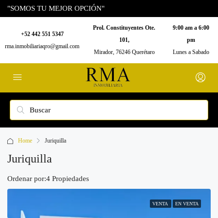
"SOMOS TU MEJOR OPCIÓN"
Prol. Constituyentes Ote.
9:00 am a 6:00
+52 442 551 5347
101,
pm
rma.inmobiliariaqro@gmail.com
Mirador, 76246 Querétaro
Lunes a Sabado
Home
Juriquilla
Juriquilla
Ordenar por:
4 Propiedades
VENTA
EN VENTA