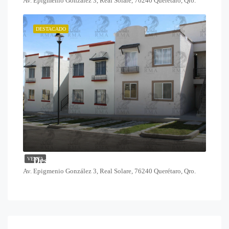
Av. Epigmenio González 3, Real Solare, 76240 Querétaro, Qro.
DESTACADO
Desde $1,378,000
VENTA
Av. Epigmenio González 3, Real Solare, 76240 Querétaro, Qro.