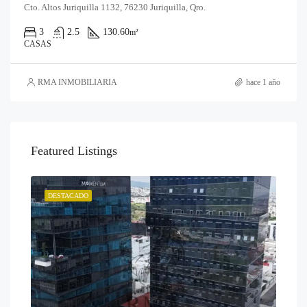
Cto. Altos Juriquilla 1132, 76230 Juriquilla, Qro.
3
2.5
130.60
m²
CASAS
RMA INMOBILIARIA
hace 1 año
Featured Listings
DESTACADO