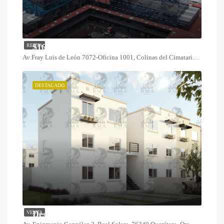
$16,800
RENTA
Av Fray Luis de León 7072-Oficina 1001, Colinas del Cimatario, 76090 Santiago de Querétaro, Qro.
DESTACADO
Desde $1,099,000
VENTA