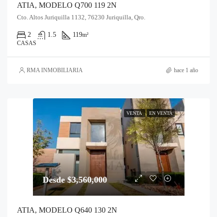
ATIA, MODELO Q700 119 2N
Cto. Altos Juriquilla 1132, 76230 Juriquilla, Qro.
2
1.5
119
m²
CASAS
RMA INMOBILIARIA
hace 1 año
VENTA
EN VENTA
Desde $3,560,000
ATIA, MODELO Q640 130 2N