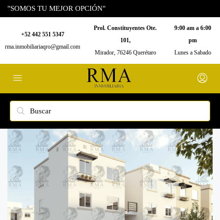
"SOMOS TU MEJOR OPCIÓN"
Prol. Constituyentes Ote.
9:00 am a 6:00
+52 442 551 5347
101,
pm
rma.inmobiliariaqro@gmail.com
Mirador, 76246 Querétaro
Lunes a Sabado