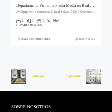
Departamento Piamonte Planta Media en Real Solare | El Marqués, Querétaro
Av. Epigmenio González 3, Real Solare, 76240 Querétaro, Qro.
2
1
1
46
m²
DEPARTAMENTOS
RMA INMOBILIARIA
hace 2 meses
Anterior
Siguiente
SOBRE NOSOTROS