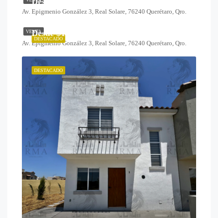
Desde $1,099,000
Av. Epigmenio González 3, Real Solare, 76240 Querétaro, Qro.
Desde $1,259,000
VENTA
DESTACADO
Av. Epigmenio González 3, Real Solare, 76240 Querétaro, Qro.
DESTACADO