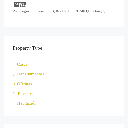
Desde $1,378,000
VENTA
Av. Epigmenio González 3, Real Solare, 76240 Querétaro, Qro.
Property Type
Casas
Departamentos
Oficinas
Terrenos
Habitación