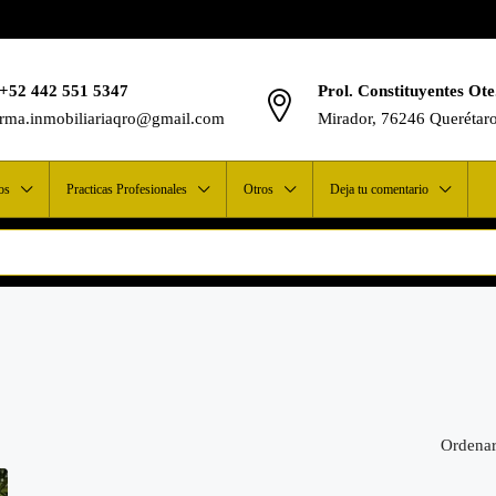
+52 442 551 5347
Prol. Constituyentes Ote
rma.inmobiliariaqro@gmail.com
Mirador, 76246 Querétar
os
Practicas Profesionales
Otros
Deja tu comentario
Ordenar