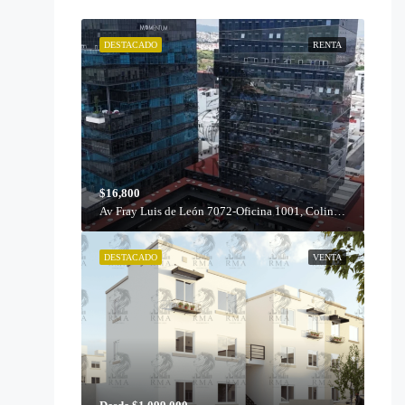
DESTACADO
RENTA
$16,800
Av Fray Luis de León 7072-Oficina 1001, Colinas del Cimatario, 76090 Santiago de Querétaro, Qro.
DESTACADO
VENTA