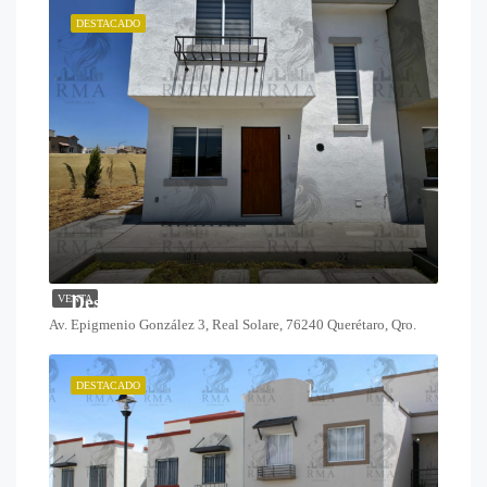
DESTACADO
Desde $1,825,000
VENTA
Av. Epigmenio González 3, Real Solare, 76240 Querétaro, Qro.
DESTACADO