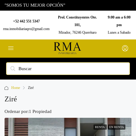
"SOMOS TU MEJOR OPCIÓN"
Prol. Constituyentes Ote.
9:00 am a 6:00
+52 442 551 5347
101,
pm
rma.inmobiliariaqro@gmail.com
Mirador, 76246 Querétaro
Lunes a Sabado
Home
Ziré
Ziré
Ordenar por:
1 Propiedad
RENTA
EN RENTA