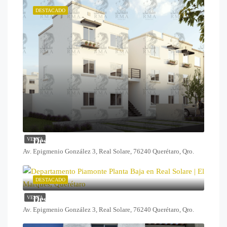
DESTACADO
Desde $1,099,000
VENTA
Av. Epigmenio González 3, Real Solare, 76240 Querétaro, Qro.
DESTACADO
Desde $1,259,000
VENTA
Av. Epigmenio González 3, Real Solare, 76240 Querétaro, Qro.