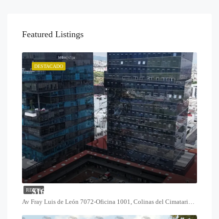
Featured Listings
DESTACADO
$16,800
RENTA
Av Fray Luis de León 7072-Oficina 1001, Colinas del Cimatario, 76090 Santiago de Querétaro, Qro.