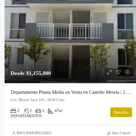
Desde $1,155,000
Departamento Planta Media en Venta en Castello Meseta | 2 Recámaras
Cto. Monte Jaya 101, 38183 Gto.
2
1
1
47
m²
Detalles
DEPARTAMENTOS
RMA INMOBILIARIA
hace 2 meses