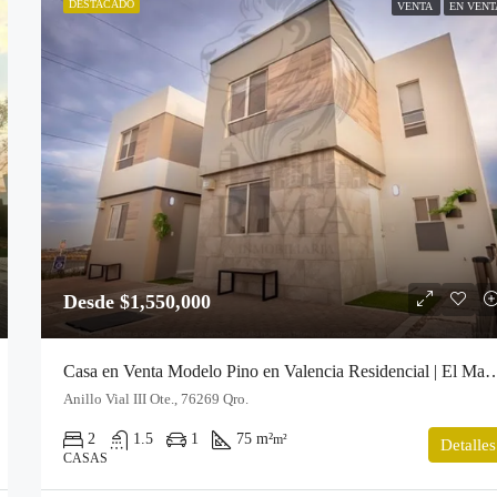
DESTACADO
VENTA
EN VENT
Desde $1,550,000
Casa en Venta Modelo Pino en Valencia Residencia
Anillo Vial III Ote., 76269 Qro.
2
1.5
1
75 m²
m²
Detalles
CASAS