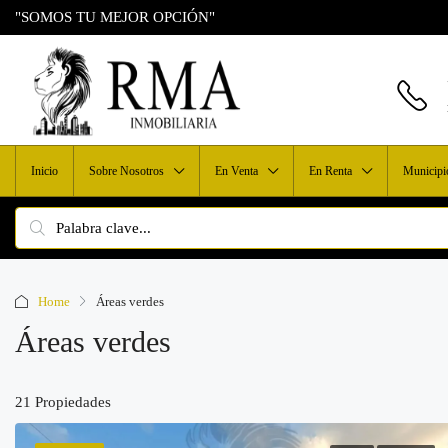
"SOMOS TU MEJOR OPCIÓN"
Inicio
Sobre Nosotros
En Venta
En Renta
Municipi
Home
Áreas verdes
Áreas verdes
21 Propiedades