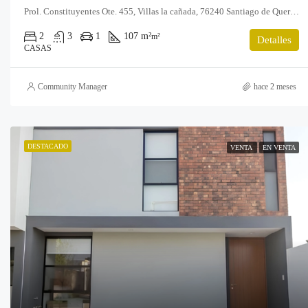
Prol. Constituyentes Ote. 455, Villas la cañada, 76240 Santiago de Querétaro, Qro.
2
3
1
107 m²
m²
Detalles
CASAS
Community Manager
hace 2 meses
DESTACADO
VENTA
EN VENTA