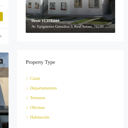
te. 455, Villas la cañada, 76240 Santiago de Querétaro, Qro.
Desde $1,378,000
Av. Epigmenio González 3, Real Solare, 76240 Querétaro, Qro.
es
Property Type
A
Casas
Departamentos
Terrenos
Oficinas
Habitación