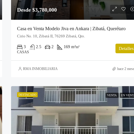
Desde $3,780,000
Casa en Venta Modelo Jiva en Ankara | Zibatá, Querétaro
Cirio No. 10, Zibatá II, 76269 Zibatá, Qro.
3
2.5
2
169 m²
m²
Detalles
CASAS
RMA INMOBILIARIA
hace 2 mes
DESTACADO
VENTA
EN VENT