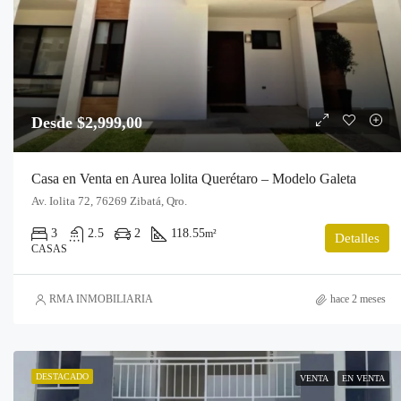
Desde $2,999,00
Casa en Venta en Aurea lolita Querétaro – Modelo Galeta
Av. Iolita 72, 76269 Zibatá, Qro.
3
2.5
2
118.55
m²
Detalles
CASAS
RMA INMOBILIARIA
hace 2 meses
DESTACADO
VENTA
EN VENTA