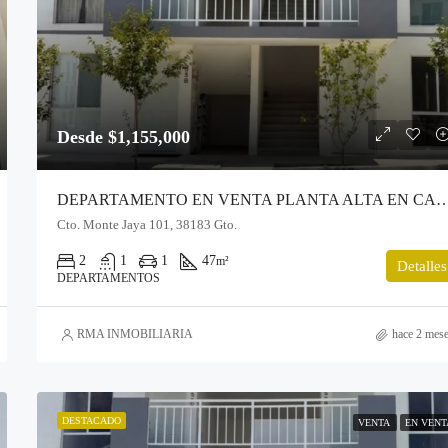
Desde $1,155,000
DEPARTAMENTO EN VENTA PLANTA ALTA EN 
Cto. Monte Jaya 101, 38183 Gto.
2
1
1
47
m²
Detalles
DEPARTAMENTOS
RMA INMOBILIARIA
hace 2 mes
DESTACADO
VENTA
EN VENT