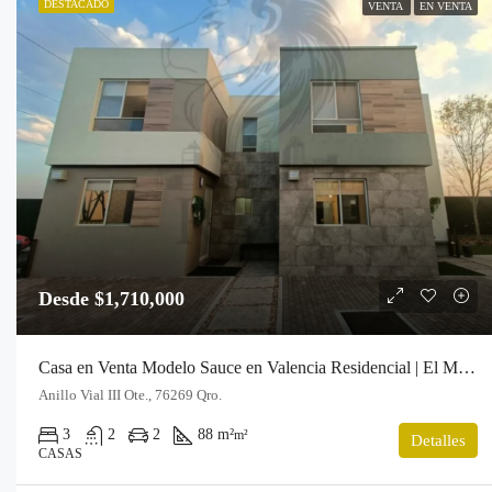
DESTACADO
VENTA
EN VENTA
Desde $1,710,000
Casa en Venta Modelo Sauce en Valencia Residencial | El Marqués, Querétaro
Anillo Vial III Ote., 76269 Qro.
3
2
2
88 m²
m²
Detalles
CASAS