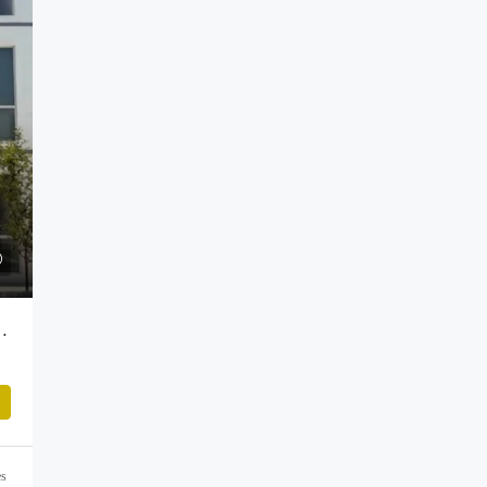
 en Castello Meseta, Querétaro
es