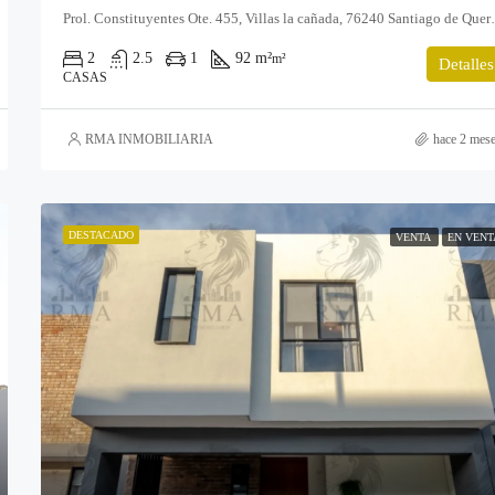
Prol. Constituyentes O
2
2.5
1
92 m²
m²
Detalles
CASAS
RMA INMOBILIARIA
hace 2 mes
DESTACADO
VENTA
EN VENT