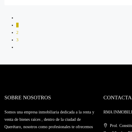
1
2
3
SOBRE NOSOTROS
CONTACTA
Somos una empresa inmobiliaria dedicada a la renta y
RMA INMOBILIAR
venta de bienes raíces , dentro de la ciudad de
Prol. Constit
Querétaro, nosotros como profesionales te ofrecemos