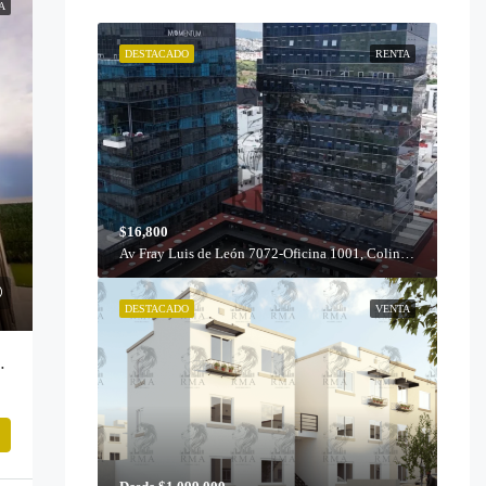
A
DESTACADO
RENTA
$16,800
Av Fray Luis de León 7072-Oficina 1001, Colinas del Cimatario, 76090 Santiago de Querétaro, Qro.
DESTACADO
VENTA
l | El Marqués, Querétaro