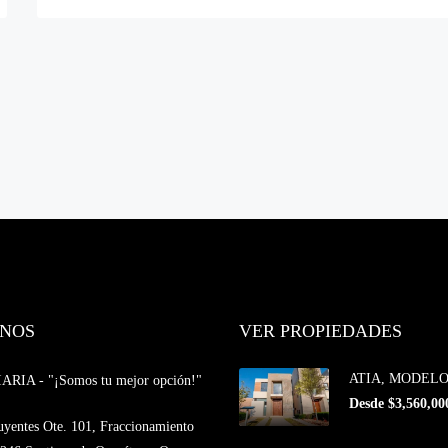
NOS
VER PROPIEDADES
ATIA, MODELO 
IA - "¡Somos tu mejor opción!"
Desde $3,560,00
uyentes Ote. 101, Fraccionamiento