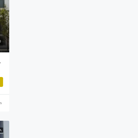
CASTELLO MESETA
es
A