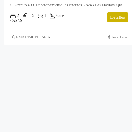
C. Granito 400, Fraccionamiento los Encinos, 76243 Los Encinos, Qro.
2
1.5
1
62
m²
Detalles
CASAS
RMA INMOBILIARIA
hace 1 año