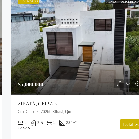
DESTACADO
RENTA
AMUEBLAD
$5,000,000
ZIBATÁ, CEIBA 3
Cto. Ceiba 3, 76269 Zibatá, Qro.
2
2.5
2
234
m²
Detalles
CASAS