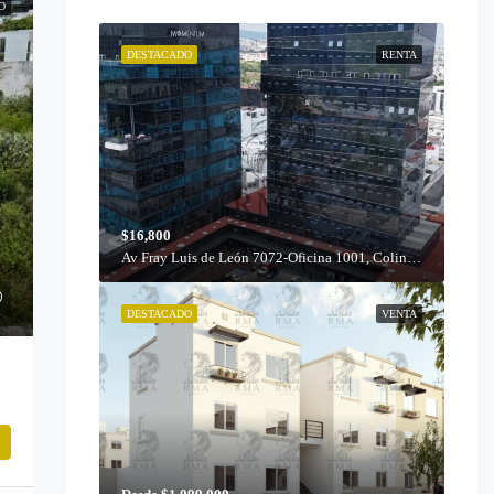
O
DESTACADO
RENTA
$16,800
Av Fray Luis de León 7072-Oficina 1001, Colinas del Cimatario, 76090 Santiago de Querétaro, Qro.
DESTACADO
VENTA