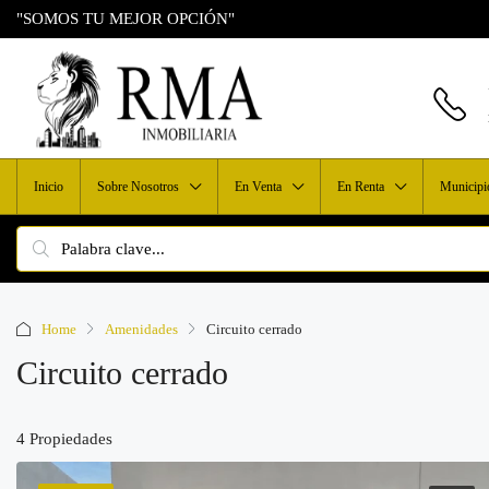
"SOMOS TU MEJOR OPCIÓN"
Inicio
Sobre Nosotros
En Venta
En Renta
Municipi
Home
Amenidades
Circuito cerrado
Circuito cerrado
4 Propiedades