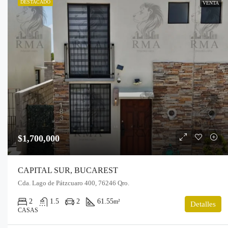
DESTACADO
VENTA
$1,700,000
CAPITAL SUR, BUCAREST
Cda. Lago de Pátzcuaro 400, 76246 Qro.
2
1.5
2
61.55
m²
Detalles
CASAS