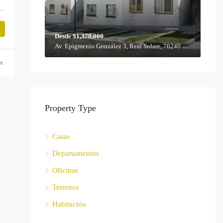
.5 Jesús María, 76243 Santiago de Querétaro, Qro.
Desde $1,378,000
Av. Epigmenio González 3, Real Solare, 76240 Querétaro, Qro.
es
Property Type
Casas
Departamentos
Oficinas
Terrenos
Habitación