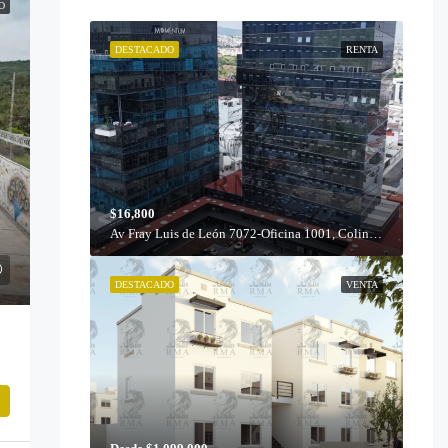
O
DESTACADO
RENTA
$16,800
Av Fray Luis de León 7072-Oficina 1001, Colinas del Cimatario, 76090 Santiago de Querétaro, Qro.
DESTACADO
VENTA