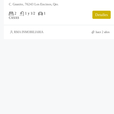
C. Granito, 76243 Los Encinos, Qro.
2
1 y 1/2
1
Detalles
CASAS
RMA INMOBILIARIA
hace 2 años