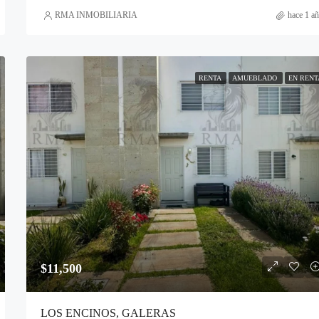
RMA INMOBILIARIA
hace 1 a
RENTA
AMUEBLADO
EN RENT
$11,500
LOS ENCINOS, GALERAS