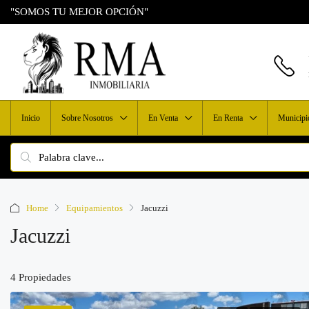
"SOMOS TU MEJOR OPCIÓN"
Inicio
Sobre Nosotros
En Venta
En Renta
Municipi
Home
Equipamientos
Jacuzzi
Jacuzzi
4 Propiedades