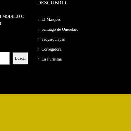
DESCUBRIR
I MODELO C
El Marqués
0
Santiago de Querétaro
Tequisquiapan
Corregidora
Buscar
La Purísima