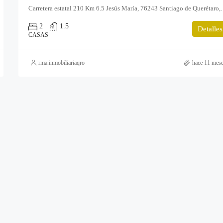
Carretera estatal 210 Km 6
2
1.5
Detalles
CASAS
rma.inmobiliariaqro
hace 11 mes