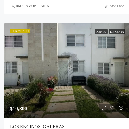
RMA INMOBILIARIA
hace 1 año
DESTACADO
RENTA
EN RENTA
$10,800
LOS ENCINOS, GALERAS