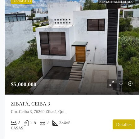
DESTACADO
RENTA
AMUEBLADO
$5,000,000
ZIBATÁ, CEIBA 3
Cto. Ceiba 3, 76269 Zibatá, Qro.
2
2.5
2
234
m²
Detalles
CASAS