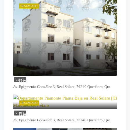
DESTACADO
Desde $1,099,000
VENTA
Av. Epigmenio González 3, Real Solare, 76240 Querétaro, Qro.
DESTACADO
Desde $1,259,000
VENTA
Av. Epigmenio González 3, Real Solare, 76240 Querétaro, Qro.