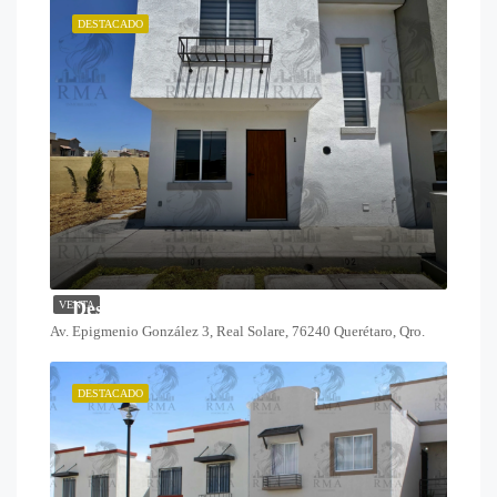
DESTACADO
Desde $1,825,000
VENTA
Av. Epigmenio González 3, Real Solare, 76240 Querétaro, Qro.
DESTACADO