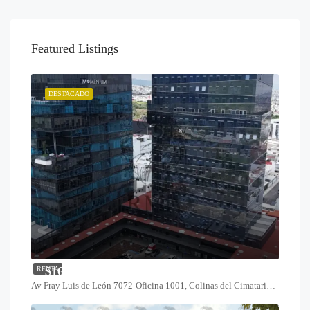
Featured Listings
DESTACADO
$16,800
RENTA
Av Fray Luis de León 7072-Oficina 1001, Colinas del Cimatario, 76090 Santiago de Querétaro, Qro.