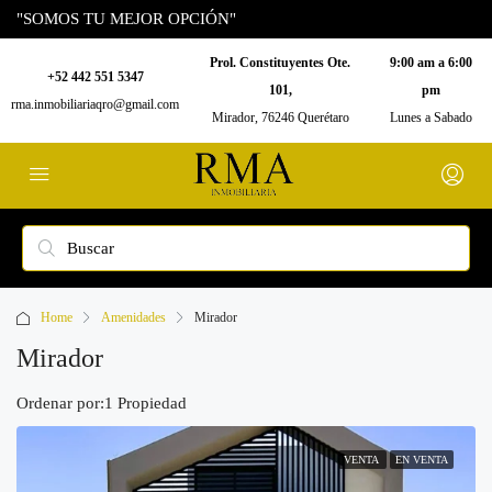
"SOMOS TU MEJOR OPCIÓN"
Prol. Constituyentes Ote.
9:00 am a 6:00
+52 442 551 5347
101,
pm
rma.inmobiliariaqro@gmail.com
Mirador, 76246 Querétaro
Lunes a Sabado
Home
Amenidades
Mirador
Mirador
Ordenar por:
1 Propiedad
VENTA
EN VENTA