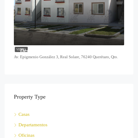
Desde $1,378,000
VENTA
Av. Epigmenio González 3, Real Solare, 76240 Querétaro, Qro.
Property Type
Casas
Departamentos
Oficinas