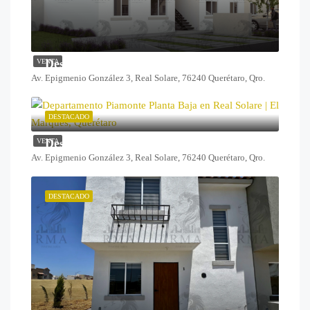
Desde $1,099,000
VENTA
Av. Epigmenio González 3, Real Solare, 76240 Querétaro, Qro.
DESTACADO
Desde $1,259,000
VENTA
Av. Epigmenio González 3, Real Solare, 76240 Querétaro, Qro.
DESTACADO