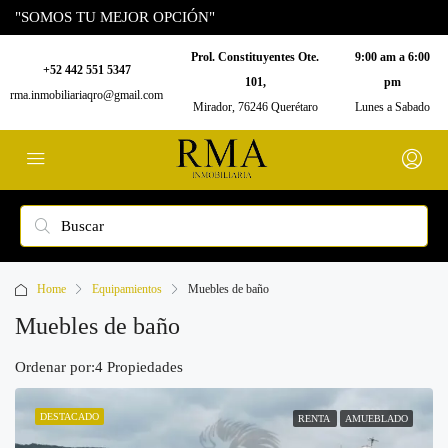
"SOMOS TU MEJOR OPCIÓN"
Prol. Constituyentes Ote.
9:00 am a 6:00
+52 442 551 5347
101,
pm
rma.inmobiliariaqro@gmail.com
Mirador, 76246 Querétaro
Lunes a Sabado
Home
Equipamientos
Muebles de baño
Muebles de baño
Ordenar por:
4 Propiedades
DESTACADO
RENTA
AMUEBLADO