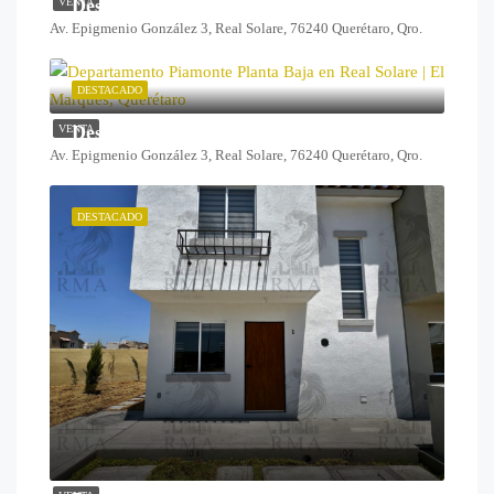
Desde $1,099,000
VENTA
Av. Epigmenio González 3, Real Solare, 76240 Querétaro, Qro.
DESTACADO
Desde $1,259,000
VENTA
Av. Epigmenio González 3, Real Solare, 76240 Querétaro, Qro.
DESTACADO