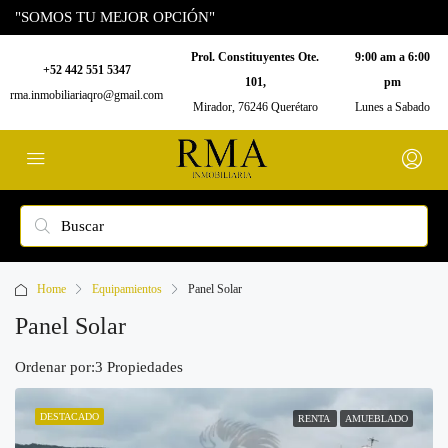
"SOMOS TU MEJOR OPCIÓN"
Prol. Constituyentes Ote.
9:00 am a 6:00
+52 442 551 5347
101,
pm
rma.inmobiliariaqro@gmail.com
Mirador, 76246 Querétaro
Lunes a Sabado
Home
Equipamientos
Panel Solar
Panel Solar
Ordenar por:
3 Propiedades
DESTACADO
RENTA
AMUEBLADO