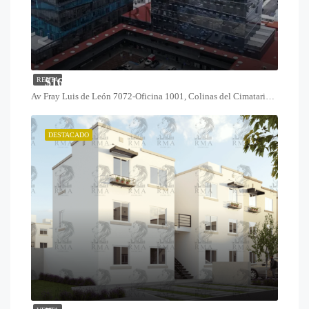
$16,800
RENTA
Av Fray Luis de León 7072-Oficina 1001, Colinas del Cimatario, 76090 Santiago de Querétaro, Qro.
DESTACADO