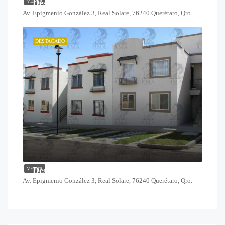
Desde $1,825,000
VENTA
Av. Epigmenio González 3, Real Solare, 76240 Querétaro, Qro.
DESTACADO
Desde $1,378,000
VENTA
Av. Epigmenio González 3, Real Solare, 76240 Querétaro, Qro.