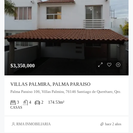
$3,350,000
VILLAS PALMIRA, PALMA PARAISO
Palma Paraiso 106, Villas Palmira, 76146 Santiago de Querétaro, Qro.
3
4
2
174.53
m²
CASAS
RMA INMOBILIARIA
hace 2 años