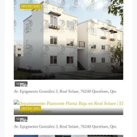
DESTACADO
Desde $1,099,000
VENTA
Av. Epigmenio González 3, Real Solare, 76240 Querétaro, Qro.
DESTACADO
Desde $1,259,000
VENTA
Av. Epigmenio González 3, Real Solare, 76240 Querétaro, Qro.