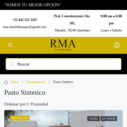
"SOMOS TU MEJOR OPCIÓN"
Prol. Constituyentes Ote.
9:00 am a 6:00
+52 442 551 5347
101,
pm
rma.inmobiliariaqro@gmail.com
Mirador, 76246 Querétaro
Lunes a Sabado
Home
Equipamientos
Pasto Sintetico
Pasto Sintetico
Ordenar por:
1 Propiedad
DESTACADO
VENTA
EN VENTA