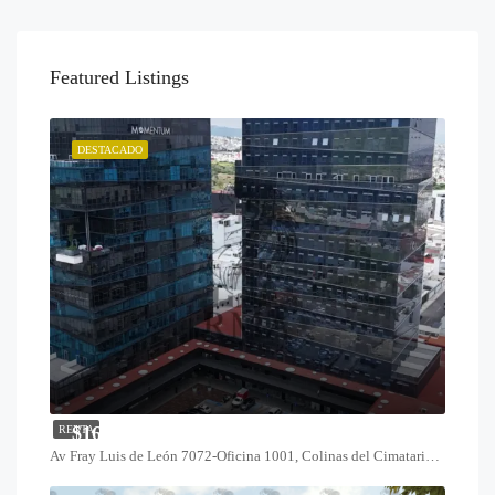
Featured Listings
DESTACADO
$16,800
RENTA
Av Fray Luis de León 7072-Oficina 1001, Colinas del Cimatario, 76090 Santiago de Querétaro, Qro.