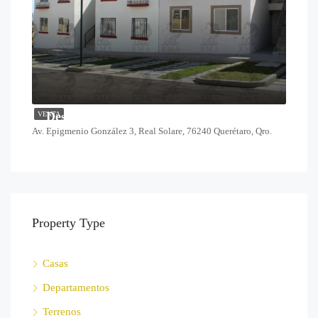
Desde $1,378,000
VENTA
Av. Epigmenio González 3, Real Solare, 76240 Querétaro, Qro.
Property Type
Casas
Departamentos
Terrenos