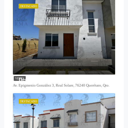
DESTACADO
Desde $1,825,000
VENTA
Av. Epigmenio González 3, Real Solare, 76240 Querétaro, Qro.
DESTACADO