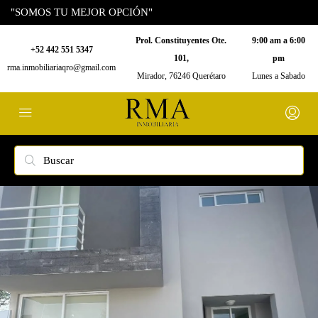
"SOMOS TU MEJOR OPCIÓN"
Prol. Constituyentes Ote.
9:00 am a 6:00
+52 442 551 5347
101,
pm
rma.inmobiliariaqro@gmail.com
Mirador, 76246 Querétaro
Lunes a Sabado