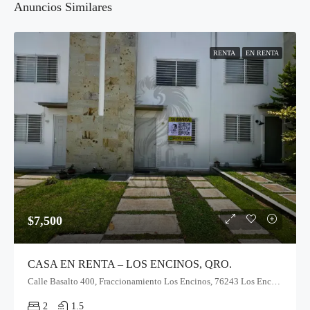
Anuncios Similares
RENTA
EN RENTA
$7,500
CASA EN RENTA – LOS ENCINOS, QRO.
Calle Basalto 400, Fraccionamiento Los Encinos, 76243 Los Encinos, Qro.
2
1.5