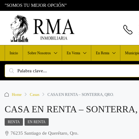
"SOMOS TU MEJOR OPCIÓN"
Inicio
Sobre Nosotros
En Venta
En Renta
Municipi
Home
Casas
CASA EN RENTA – SONTERRA, QRO.
CASA EN RENTA – SONTERRA,
RENTA
EN RENTA
76235 Santiago de Querétaro, Qro.