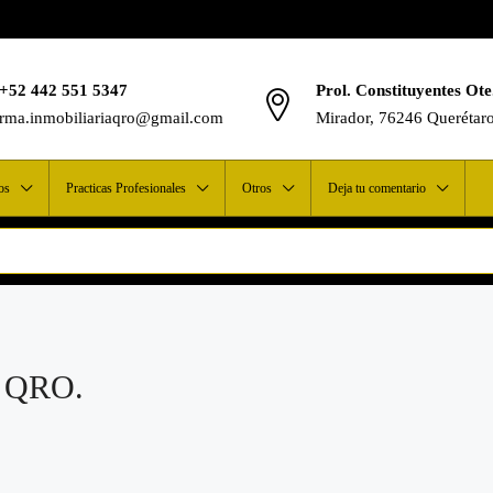
+52 442 551 5347
Prol. Constituyentes Ote
rma.inmobiliariaqro@gmail.com
Mirador, 76246 Querétar
os
Practicas Profesionales
Otros
Deja tu comentario
 QRO.