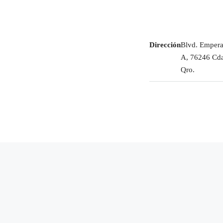
Dirección
Blvd. Empera
A, 76246 Cda
Qro.