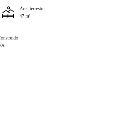
Área terrestre
47 m²
onstruido
VA