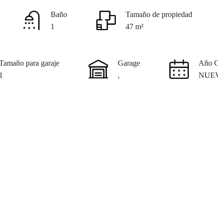
Baño
Tamaño de propiedad
1
47 m²
Tamaño para garaje
Garage
Año C
1
,
NUE