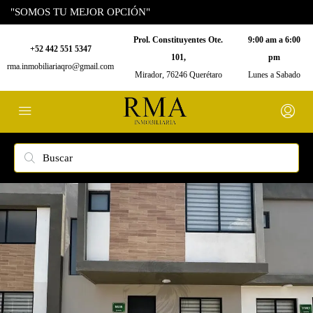
"SOMOS TU MEJOR OPCIÓN"
Prol. Constituyentes Ote.
9:00 am a 6:00
+52 442 551 5347
101,
pm
rma.inmobiliariaqro@gmail.com
Mirador, 76246 Querétaro
Lunes a Sabado