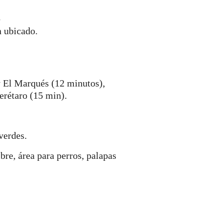
o
n ubicado.
y El Marqués (12 minutos),
erétaro (15 min).
verdes.
bre, área para perros, palapas