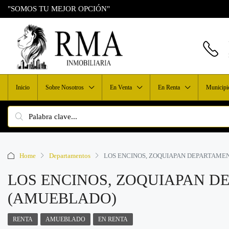
"SOMOS TU MEJOR OPCIÓN"
Inicio
Sobre Nosotros
En Venta
En Renta
Municipi
Home
Departamentos
LOS ENCINOS, ZOQUIAPAN DEPARTAMEN
LOS ENCINOS, ZOQUIAPAN DE
(AMUEBLADO)
RENTA
AMUEBLADO
EN RENTA