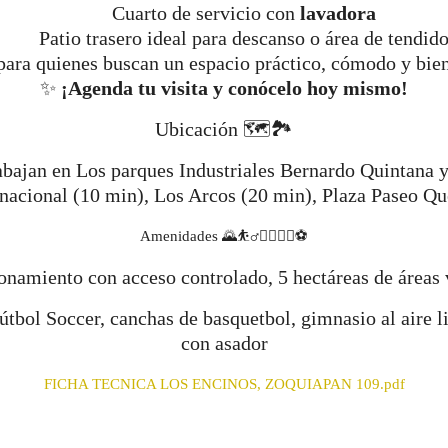
Cuarto de servicio con
lavadora
Patio trasero ideal para descanso o área de tendid
para quienes buscan un espacio práctico, cómodo y bie
✨
¡Agenda tu visita y conócelo hoy mismo!
Ubicación 🗺️🏞️
rabajan en Los parques Industriales Bernardo Quintana 
nacional (10 min), Los Arcos (20 min), Plaza Paseo Qu
Amenidades 🌄⛹️‍♂️🤸‍♂️🚴‍♀️⚽
onamiento con acceso controlado, 5 hectáreas de áreas 
bol Soccer, canchas de basquetbol, gimnasio al aire li
con asador
FICHA TECNICA LOS ENCINOS, ZOQUIAPAN 109.pdf