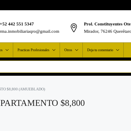
+52 442 551 5347
Prol. Constituyentes Ote
rma.inmobiliariaqro@gmail.com
Mirador, 76246 Querétar
os
Practicas Profesionales
Otros
Deja tu comentario
TO $8,800 (AMUEBLADO)
PARTAMENTO $8,800