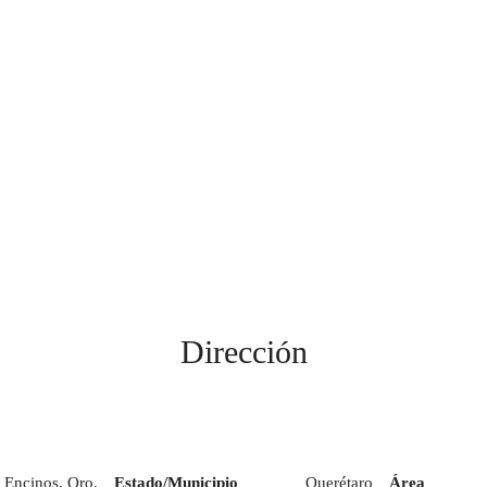
Dirección
 Encinos, Qro.
Estado/Municipio
Querétaro
Área