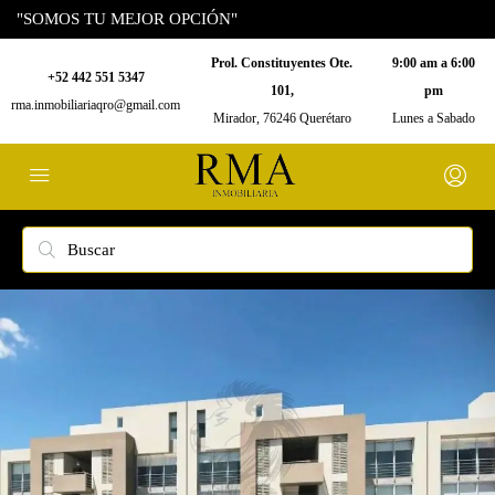
"SOMOS TU MEJOR OPCIÓN"
Prol. Constituyentes Ote.
9:00 am a 6:00
+52 442 551 5347
101,
pm
rma.inmobiliariaqro@gmail.com
Mirador, 76246 Querétaro
Lunes a Sabado