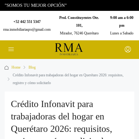
"SOMOS TU MEJOR OPCIÓN"
Prol. Constituyentes Ote.
9:00 am a 6:00
+52 442 551 5347
101,
pm
rma.inmobiliariaqro@gmail.com
Mirador, 76246 Querétaro
Lunes a Sabado
Home
Blog
Crédito Infonavit para trabajadoras del hogar en Querétaro 2026: requisitos,
registro y cómo solicitarlo
Crédito Infonavit para
trabajadoras del hogar en
Querétaro 2026: requisitos,