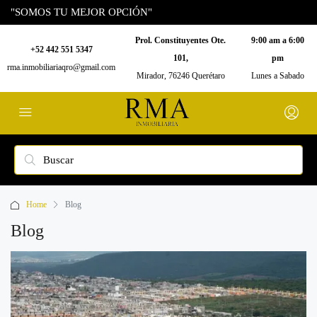
"SOMOS TU MEJOR OPCIÓN"
Prol. Constituyentes Ote.
9:00 am a 6:00
+52 442 551 5347
101,
pm
rma.inmobiliariaqro@gmail.com
Mirador, 76246 Querétaro
Lunes a Sabado
Home
Blog
Blog