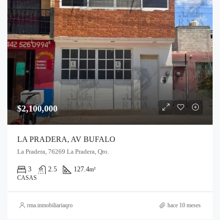
$2,100,000
LA PRADERA, AV BUFALO
La Pradera, 76269 La Pradera, Qro.
3
2.5
127.4
m²
CASAS
rma.inmobiliariaqro
hace 10 meses