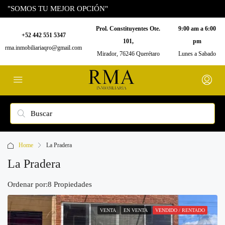
"SOMOS TU MEJOR OPCIÓN"
Prol. Constituyentes Ote.
9:00 am a 6:00
+52 442 551 5347
101,
pm
rma.inmobiliariaqro@gmail.com
Mirador, 76246 Querétaro
Lunes a Sabado
Home
La Pradera
La Pradera
Ordenar por:
8 Propiedades
VENTA
EN VENTA
VENDIDO / RENTADO