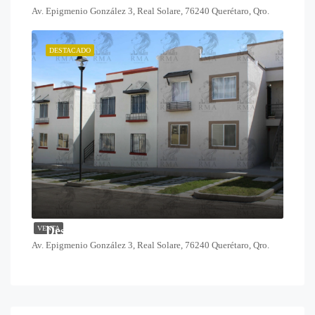
Av. Epigmenio González 3, Real Solare, 76240 Querétaro, Qro.
DESTACADO
Desde $1,378,000
VENTA
Av. Epigmenio González 3, Real Solare, 76240 Querétaro, Qro.