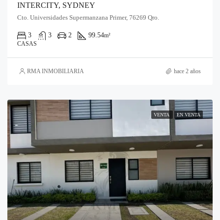
INTERCITY, SYDNEY
Cto. Universidades Supermanzana Primer, 76269 Qro.
3
3
2
99.54
m²
CASAS
RMA INMOBILIARIA
hace 2 años
VENTA
EN VENTA