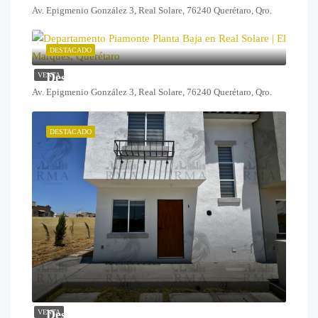
Av. Epigmenio González 3, Real Solare, 76240 Querétaro, Qro.
DESTACADO
Desde $1,259,000
VENTA
Av. Epigmenio González 3, Real Solare, 76240 Querétaro, Qro.
DESTACADO
Desde $1,825,000
VENTA