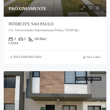
PRÓXIMAMENTE
INTERCITY, SAO PAULO
Cto. Universidades Supermanzana Primer, 76269 Qro.
3
2
110.66
m²
CASAS
RMA INMOBILIARIA
hace 2 años
VENTA
EN VENTA