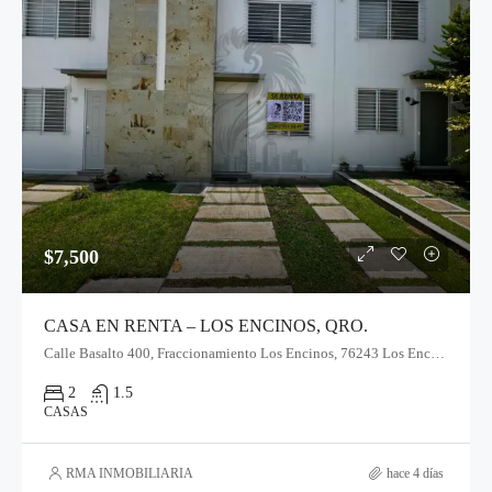
$7,500
CASA EN RENTA – LOS ENCINOS, QRO.
Calle Basalto 400, Fraccionamiento Los Encinos, 76243 Los Encinos, Qro.
2
1.5
CASAS
RMA INMOBILIARIA
hace 4 días