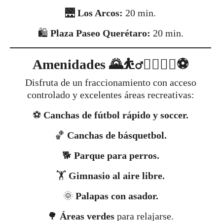
🌉
Los Arcos:
20 min.
🛍️
Plaza Paseo Querétaro:
20 min.
Amenidades 🌄⛹️‍♂️🤸‍♂️🚴‍♀️⚽
Disfruta de un fraccionamiento con acceso
controlado y excelentes áreas recreativas:
⚽
Canchas de fútbol rápido y soccer.
🏀
Canchas de básquetbol.
🐕
Parque para perros.
🏋️
Gimnasio al aire libre.
🌞
Palapas con asador.
🌳
Áreas verdes
para relajarse.