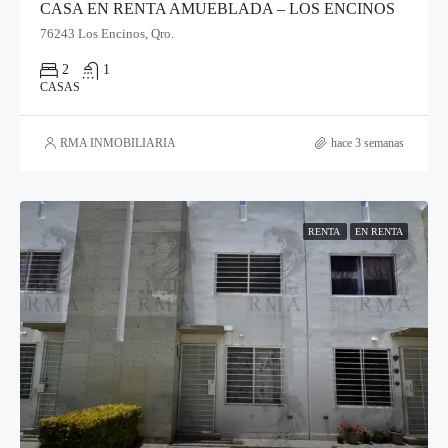
CASA EN RENTA AMUEBLADA – LOS ENCINOS
76243 Los Encinos, Qro.
2
1
CASAS
RMA INMOBILIARIA
hace 3 semanas
RENTA
EN RENTA