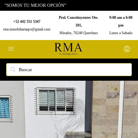
"SOMOS TU MEJOR OPCIÓN"
Prol. Constituyentes Ote.
9:00 am a 6:00
+52 442 551 5347
101,
pm
rma.inmobiliariaqro@gmail.com
Mirador, 76246 Querétaro
Lunes a Sabado