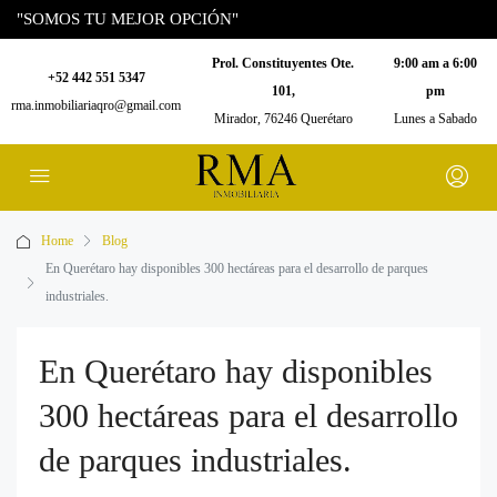
"SOMOS TU MEJOR OPCIÓN"
Prol. Constituyentes Ote.
9:00 am a 6:00
+52 442 551 5347
101,
pm
rma.inmobiliariaqro@gmail.com
Mirador, 76246 Querétaro
Lunes a Sabado
Home
Blog
En Querétaro hay disponibles 300 hectáreas para el desarrollo de parques
industriales.
En Querétaro hay disponibles
300 hectáreas para el desarrollo
de parques industriales.