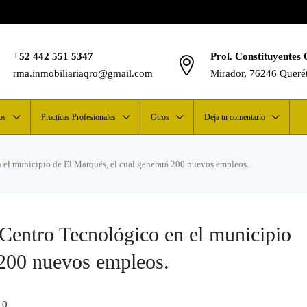
+52 442 551 5347
Prol. Constituyentes 
rma.inmobiliariaqro@gmail.com
Mirador, 76246 Queré
os
Practicas Profesionales
Otros
Deja tu comentario
 el municipio de El Marqués, el cual generará 200 nuevos empleos.
Centro Tecnológico en el municipio
 200 nuevos empleos.
0