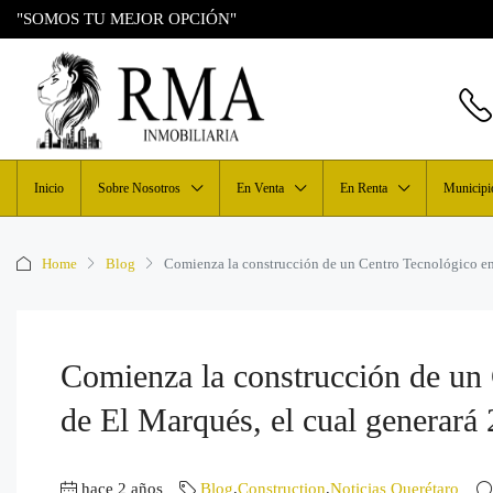
"SOMOS TU MEJOR OPCIÓN"
Inicio
Sobre Nosotros
En Venta
En Renta
Municipi
Home
Blog
Comienza la construcción de un Centro Tecnológico en
Comienza la construcción de un 
de El Marqués, el cual generará
hace 2 años
Blog
,
Construction
,
Noticias Querétaro